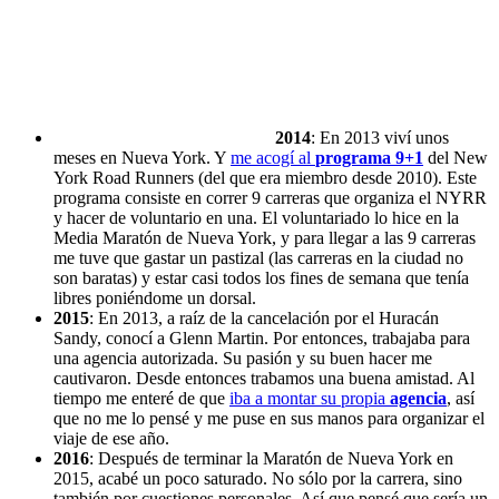
2014
: En 2013 viví unos
meses en Nueva York. Y
me acogí al
programa 9+1
del New
York Road Runners (del que era miembro desde 2010). Este
programa consiste en correr 9 carreras que organiza el NYRR
y hacer de voluntario en una. El voluntariado lo hice en la
Media Maratón de Nueva York, y para llegar a las 9 carreras
me tuve que gastar un pastizal (las carreras en la ciudad no
son baratas) y estar casi todos los fines de semana que tenía
libres poniéndome un dorsal.
2015
: En 2013, a raíz de la cancelación por el Huracán
Sandy, conocí a Glenn Martin. Por entonces, trabajaba para
una agencia autorizada. Su pasión y su buen hacer me
cautivaron. Desde entonces trabamos una buena amistad. Al
tiempo me enteré de que
iba a montar su propia
agencia
, así
que no me lo pensé y me puse en sus manos para organizar el
viaje de ese año.
2016
: Después de terminar la Maratón de Nueva York en
2015, acabé un poco saturado. No sólo por la carrera, sino
también por cuestiones personales. Así que pensé que sería un