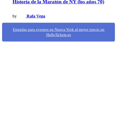
Historia de la Maratón de NY (los años 70)
by
Rafa Vega
Entradas para eventos en Nueva York al mejor precio en
HelloTickets.es