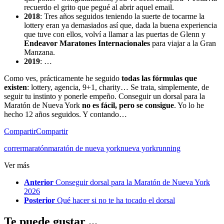
recuerdo el grito que pegué al abrir aquel email.
2018
: Tres años seguidos teniendo la suerte de tocarme la
lottery eran ya demasiados así que, dada la buena experiencia
que tuve con ellos, volví a llamar a las puertas de Glenn y
Endeavor Maratones Internacionales
para viajar a la Gran
Manzana.
2019
: …
Como ves, prácticamente he seguido
todas las fórmulas que
existen
: lottery, agencia, 9+1, charity… Se trata, simplemente, de
seguir tu instinto y ponerle empeño. Conseguir un dorsal para la
Maratón de Nueva York
no es fácil, pero se consigue
. Yo lo he
hecho 12 años seguidos. Y contando…
Compartir
Compartir
correr
maratón
maratón de nueva york
nueva york
running
Ver más
Anterior
Conseguir dorsal para la Maratón de Nueva York
2026
Posterior
Qué hacer si no te ha tocado el dorsal
Te puede gustar ...