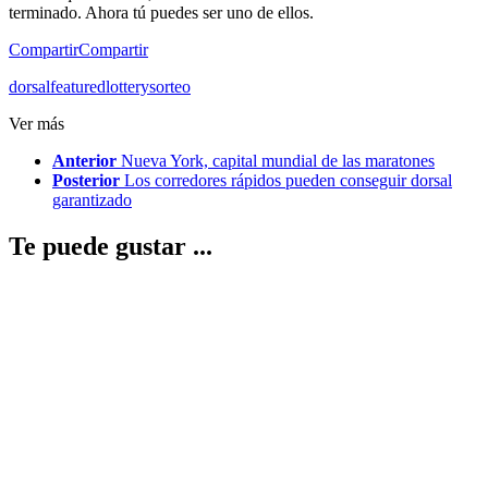
terminado. Ahora tú puedes ser uno de ellos.
Compartir
Compartir
dorsal
featured
lottery
sorteo
Ver más
Anterior
Nueva York, capital mundial de las maratones
Posterior
Los corredores rápidos pueden conseguir dorsal
garantizado
Te puede gustar ...