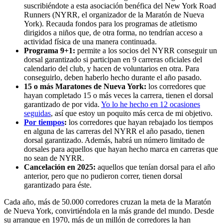
suscribiéndote a esta asociación benéfica del New York Road
Runners (NYRR, el organizador de la Maratón de Nueva
York). Recauda fondos para los programas de atletismo
dirigidos a niños que, de otra forma, no tendrían acceso a
actividad física de una manera continuada.
Programa 9+1:
permite a los socios del NYRR conseguir un
dorsal garantizado si participan en 9 carreras oficiales del
calendario del club, y hacen de voluntarios en otra. Para
conseguirlo, deben haberlo hecho durante el año pasado.
15 o más Maratones de Nueva York:
los corredores que
hayan completado 15 o más veces la carrera, tienen el dorsal
garantizado de por vida.
Yo lo he hecho en 12 ocasiones
seguidas
, así que estoy un poquito más cerca de mi objetivo.
Por tiempos
:
los corredores que hayan rebajado los tiempos
en alguna de las carreras del NYRR el año pasado, tienen
dorsal garantizado. Además, habrá un número limitado de
dorsales para aquellos que hayan hecho marca en carreras que
no sean de NYRR.
Cancelación en 2025:
aquellos que tenían dorsal para el año
anterior, pero que no pudieron correr, tienen dorsal
garantizado para éste.
Cada año, más de 50.000 corredores cruzan la meta de la Maratón
de Nueva York, convirtiéndola en la más grande del mundo. Desde
su arranque en 1970, más de un millón de corredores la han