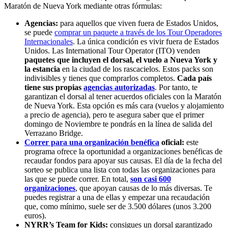
Maratón de Nueva York mediante otras fórmulas:
Agencias:
para aquellos que viven fuera de Estados Unidos,
se puede
comprar un paquete a través de los Tour Operadores
Internacionales
. La única condición es vivir fuera de Estados
Unidos. Las International Tour Operator (ITO) venden
paquetes que incluyen el dorsal, el vuelo a Nueva York y
la estancia
en la ciudad de los rascacielos. Estos packs son
indivisibles y tienes que comprarlos completos.
Cada país
tiene sus propias
agencias autorizadas
. Por tanto, te
garantizan el dorsal al tener acuerdos oficiales con la Maratón
de Nueva York. Esta opción es más cara (vuelos y alojamiento
a precio de agencia), pero te asegura saber que el primer
domingo de Noviembre te pondrás en la línea de salida del
Verrazano Bridge.
Correr para una organización benéfica
oficial:
este
programa ofrece la oportunidad a organizaciones benéficas de
recaudar fondos para apoyar sus causas. El día de la fecha del
sorteo se publica una lista con todas las organizaciones para
las que se puede correr. En total,
son casi 600
organizaciones
, que apoyan causas de lo más diversas. Te
puedes registrar a una de ellas y empezar una recaudación
que, como mínimo, suele ser de 3.500 dólares (unos 3.200
euros).
NYRR’s Team for Kids:
consigues un dorsal garantizado