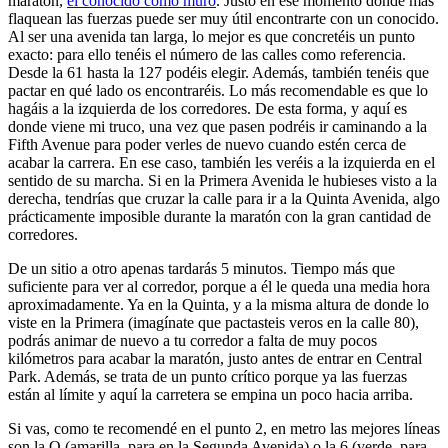
maratón,
el conocido como muro
. Justo en ese momento donde más
flaquean las fuerzas puede ser muy útil encontrarte con un conocido.
Al ser una avenida tan larga, lo mejor es que concretéis un punto
exacto: para ello tenéis el número de las calles como referencia.
Desde la 61 hasta la 127 podéis elegir. Además, también tenéis que
pactar en qué lado os encontraréis. Lo más recomendable es que lo
hagáis a la izquierda de los corredores. De esta forma, y aquí es
donde viene mi truco, una vez que pasen podréis ir caminando a la
Fifth Avenue para poder verles de nuevo cuando estén cerca de
acabar la carrera. En ese caso, también les veréis a la izquierda en el
sentido de su marcha. Si en la Primera Avenida le hubieses visto a la
derecha, tendrías que cruzar la calle para ir a la Quinta Avenida, algo
prácticamente imposible durante la maratón con la gran cantidad de
corredores.
De un sitio a otro apenas tardarás 5 minutos. Tiempo más que
suficiente para ver al corredor, porque a él le queda una media hora
aproximadamente. Ya en la Quinta, y a la misma altura de donde lo
viste en la Primera (imagínate que pactasteis veros en la calle 80),
podrás animar de nuevo a tu corredor a falta de muy pocos
kilómetros para acabar la maratón, justo antes de entrar en Central
Park. Además, se trata de un punto crítico porque ya las fuerzas
están al límite y aquí la carretera se empina un poco hacia arriba.
Si vas, como te recomendé en el punto 2, en metro las mejores líneas
son la Q (amarilla, para en la Segunda Avenida) o la 6 (verde, para