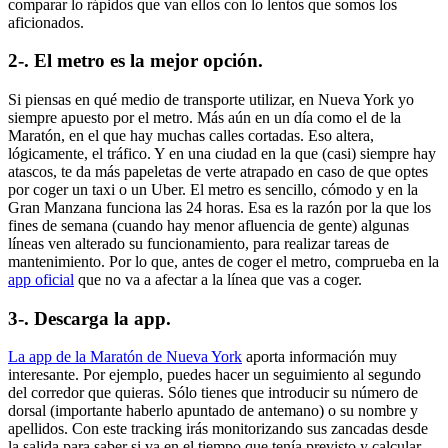
comparar lo rápidos que van ellos con lo lentos que somos los
aficionados.
2-. El metro es la mejor opción.
Si piensas en qué medio de transporte utilizar, en Nueva York yo
siempre apuesto por el metro. Más aún en un día como el de la
Maratón, en el que hay muchas calles cortadas. Eso altera,
lógicamente, el tráfico. Y en una ciudad en la que (casi) siempre hay
atascos, te da más papeletas de verte atrapado en caso de que optes
por coger un taxi o un Uber. El metro es sencillo, cómodo y en la
Gran Manzana funciona las 24 horas. Esa es la razón por la que los
fines de semana (cuando hay menor afluencia de gente) algunas
líneas ven alterado su funcionamiento, para realizar tareas de
mantenimiento. Por lo que, antes de coger el metro, comprueba en la
app oficial
que no va a afectar a la línea que vas a coger.
3-. Descarga la app.
La app de la Maratón de Nueva York
aporta información muy
interesante. Por ejemplo, puedes hacer un seguimiento al segundo
del corredor que quieras. Sólo tienes que introducir su número de
dorsal (importante haberlo apuntado de antemano) o su nombre y
apellidos. Con este tracking irás monitorizando sus zancadas desde
la salida para saber si va en el tiempo que tenía previsto y calcular