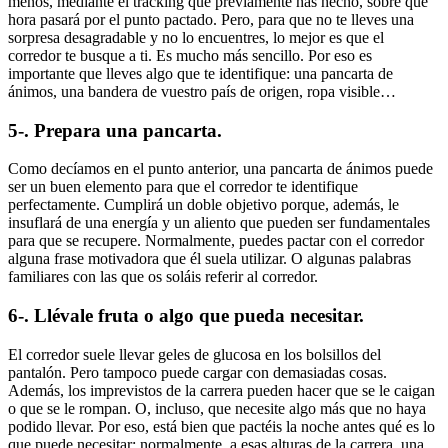
menos, mediante el tracking que previamente has hecho, sobre qué
hora pasará por el punto pactado. Pero, para que no te lleves una
sorpresa desagradable y no lo encuentres, lo mejor es que el
corredor te busque a ti. Es mucho más sencillo. Por eso es
importante que lleves algo que te identifique: una pancarta de
ánimos, una bandera de vuestro país de origen, ropa visible…
5-. Prepara una pancarta.
Como decíamos en el punto anterior, una pancarta de ánimos puede
ser un buen elemento para que el corredor te identifique
perfectamente. Cumplirá un doble objetivo porque, además, le
insuflará de una energía y un aliento que pueden ser fundamentales
para que se recupere. Normalmente, puedes pactar con el corredor
alguna frase motivadora que él suela utilizar. O algunas palabras
familiares con las que os soláis referir al corredor.
6-. Llévale fruta o algo que pueda necesitar.
El corredor suele llevar geles de glucosa en los bolsillos del
pantalón. Pero tampoco puede cargar con demasiadas cosas.
Además, los imprevistos de la carrera pueden hacer que se le caigan
o que se le rompan. O, incluso, que necesite algo más que no haya
podido llevar. Por eso, está bien que pactéis la noche antes qué es lo
que puede necesitar: normalmente, a esas alturas de la carrera, una