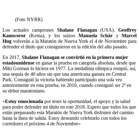
(Foto NYRR)
Los actuales campeones
Shalane Flanagan
(USA),
Geoffrey
Kamworor
(Kenia), y los suizos
Manuela
Schär
y
Marcel
Hug
volverán a la Maratón de Nueva York el 4 de Noviembre para
defender el título que consiguieron en la edición del año pasado.
En 2017,
Shalane Flanagan se convirtió en la primera mujer
estadounidense
en ganar la prueba en categoría absoluta, desde que
Miki Gorman lo hiciera en 1977. La medallista olímpica rompió, así,
una sequía de 40 años sin que una americana ganara en Central
Park. Consiguió la victoria habiendo participado una sola vez
anteriormente en esta prueba, en 2010, cuando consiguió ser 2ª en
su debut maratoniano.
«
Estoy emocionada
por tener la oportunidad, el apoyo y la salud
para poder defender mi título en este 2018. Espero que todos los que
están preparando esta Maratón de Nueva York disfruten del camino
hasta la línea de salida. Estoy deseando celebrarlo con todos los
corredores el próximo 4 de Noviembre»