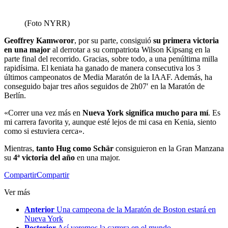
(Foto NYRR)
Geoffrey Kamworor
, por su parte, consiguió
su primera victoria
en una major
al derrotar a su compatriota Wilson Kipsang en la
parte final del recorrido. Gracias, sobre todo, a una penúltima milla
rapidísima. El keniata ha ganado de manera consecutiva los 3
últimos campeonatos de Media Maratón de la IAAF. Además, ha
conseguido bajar tres años seguidos de 2h07′ en la Maratón de
Berlín.
«Correr una vez más en
Nueva York significa mucho para mí
. Es
mi carrera favorita y, aunque esté lejos de mi casa en Kenia, siento
como si estuviera cerca».
Mientras,
tanto Hug como Schär
consiguieron en la Gran Manzana
su
4ª victoria del año
en una major.
Compartir
Compartir
Ver más
Anterior
Una campeona de la Maratón de Boston estará en
Nueva York
Posterior
Así veremos la carrera en el mundo