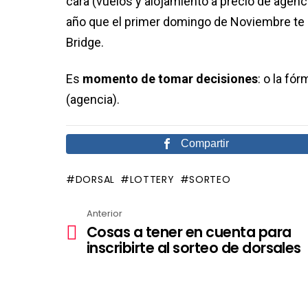
cara (vuelos y alojamiento a precio de agenci
año que el primer domingo de Noviembre te p
Bridge.
Es
momento de tomar decisiones
: o la fó
(agencia).
Compartir
DORSAL
LOTTERY
SORTEO
Anterior
Ver
Cosas a tener en cuenta para
más
inscribirte al sorteo de dorsales