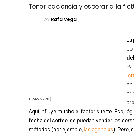
Tener paciencia y esperar a la “l
by
Rafa Vega
La
por
de
Pa
lot
en 
pri
(Foto NYRR)
pro
Aquí influye mucho el factor suerte. Eso, lóg
fecha del sorteo, se puedan vender los dorsa
métodos (por ejemplo,
las agencias
). Pero, 