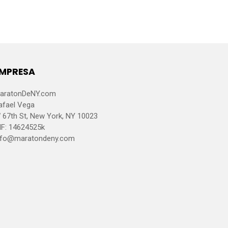
MPRESA
aratonDeNY.com
afael Vega
 67th St, New York, NY 10023
IF: 14624525k
nfo@maratondeny.com