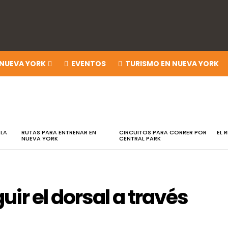
 NUEVA YORK
EVENTOS
TURISMO EN NUEVA YORK
 LA
RUTAS PARA ENTRENAR EN
CIRCUITOS PARA CORRER POR
EL 
NUEVA YORK
CENTRAL PARK
ir el dorsal a través