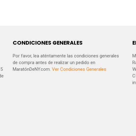
CONDICIONES GENERALES
E
Por favor, lea aténtamente las condiciones generales
M
de compra antes de realizar un pedido en
R
95
MaratónDeNY.com.
Ver Condiciones Generales
W
de
C
i