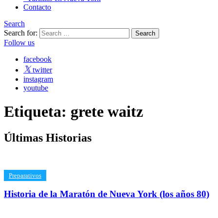
Contacto
Search
Search for:
Follow us
facebook
twitter
instagram
youtube
Etiqueta:
grete waitz
Últimas
Historias
​Preparativos
Historia de la Maratón de Nueva York (los años 80)