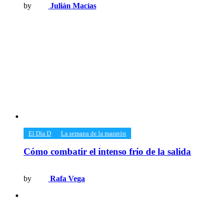
by
Julián Macías
​El Día D
​La semana de la maratón
Cómo combatir el intenso frío de la salida
by
Rafa Vega