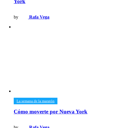
York
by
Rafa Vega
​La semana de la maratón
Cómo moverte por Nueva York
by
Rafa Vega