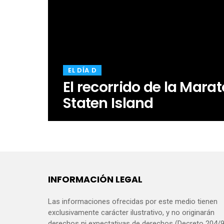
​EL DÍA D
El recorrido de la Mara
Staten Island
INFORMACIÓN LEGAL
Las informaciones ofrecidas por este medio tienen
exclusivamente carácter ilustrativo, y no originarán
derechos ni expectativas de derechos (Decreto 204/