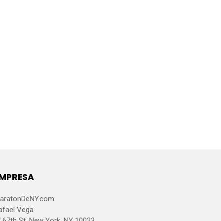
MPRESA
aratonDeNY.com
afael Vega
 67th St, New York, NY 10023