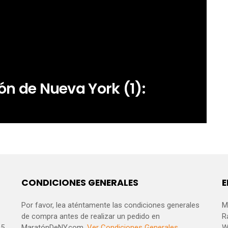
tón de Nueva York (1):
CONDICIONES GENERALES
E
Por favor, lea aténtamente las condiciones generales
M
de compra antes de realizar un pedido en
R
95
MaratónDeNY.com.
Ver Condiciones Generales
W