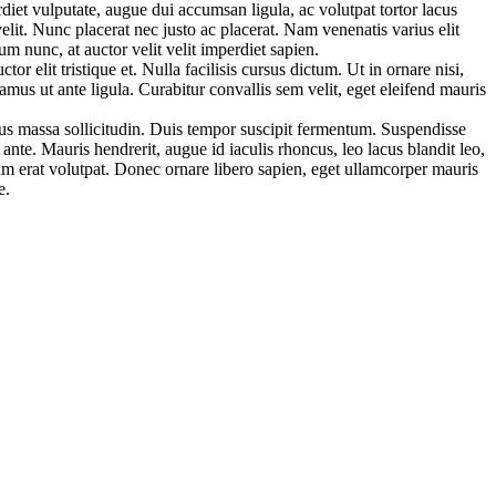
diet vulputate, augue dui accumsan ligula, ac volutpat tortor lacus
velit. Nunc placerat nec justo ac placerat. Nam venenatis varius elit
m nunc, at auctor velit velit imperdiet sapien.
elit tristique et. Nulla facilisis cursus dictum. Ut in ornare nisi,
us ut ante ligula. Curabitur convallis sem velit, eget eleifend mauris
mpus massa sollicitudin. Duis tempor suscipit fermentum. Suspendisse
nte. Mauris hendrerit, augue id iaculis rhoncus, leo lacus blandit leo,
am erat volutpat. Donec ornare libero sapien, eget ullamcorper mauris
e.