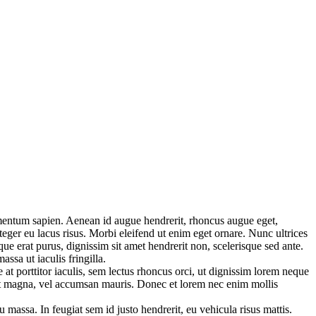
ermentum sapien. Aenean id augue hendrerit, rhoncus augue eget,
teger eu lacus risus. Morbi eleifend ut enim eget ornare. Nunc ultrices
ue erat purus, dignissim sit amet hendrerit non, scelerisque sed ante.
ssa ut iaculis fringilla.
at porttitor iaculis, sem lectus rhoncus orci, ut dignissim lorem neque
eet magna, vel accumsan mauris. Donec et lorem nec enim mollis
eu massa. In feugiat sem id justo hendrerit, eu vehicula risus mattis.