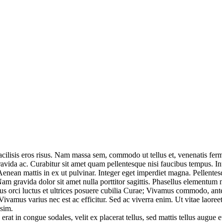
facilisis eros risus. Nam massa sem, commodo ut tellus et, venenatis f
ravida ac. Curabitur sit amet quam pellentesque nisi faucibus tempus. In
enean mattis in ex ut pulvinar. Integer eget imperdiet magna. Pellentesq
am gravida dolor sit amet nulla porttitor sagittis. Phasellus elementum ma
us orci luctus et ultrices posuere cubilia Curae; Vivamus commodo, ante 
vamus varius nec est ac efficitur. Sed ac viverra enim. Ut vitae laor
ssim.
, erat in congue sodales, velit ex placerat tellus, sed mattis tellus augue 