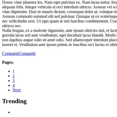
Donec vitae pharetra leo. Nam eget pulvinar ex. Nam lacus tortor, feug
aliquam felis. Integer vehicula at orci interdum ultrices. Aenean vel sc
vitae dignissim. Duis in mauris dictum, consequat dolor at, volutpat r
Aenean commodo euismod elit sed pulvinar. Quisque ut ex scelerisque, m
nec sollicitudin sem. Ut eget quam at nisl faucibus condimentum. Cras
ultrices nec.
Nulla feugiat, ex a molestie dignissim, ante ipsum ultricies nisl, et 
gravida lacus sed ante vestibulum, eget tincidunt lacus blandit. Morbi 
non dapibus augue odio sit amet odio. Sed ullamcorper interdum placer
laoreet et. Vestibulum ante ipsum primis in faucibus orci luctus et ultr
Compartir
Compartir
Pages:
1
2
3
4
Next
Trending