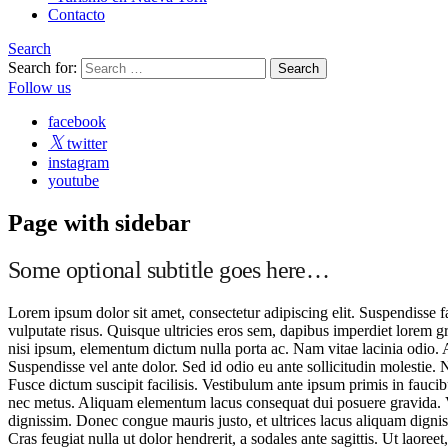
Contacto
Search
Search for:
Follow us
facebook
twitter
instagram
youtube
Page with sidebar
Some optional subtitle goes here…
Lorem ipsum dolor sit amet, consectetur adipiscing elit. Suspendisse 
vulputate risus. Quisque ultricies eros sem, dapibus imperdiet lorem g
nisi ipsum, elementum dictum nulla porta ac. Nam vitae lacinia odio. A
Suspendisse vel ante dolor. Sed id odio eu ante sollicitudin molestie. N
Fusce dictum suscipit facilisis. Vestibulum ante ipsum primis in faucib
nec metus. Aliquam elementum lacus consequat dui posuere gravida. Vi
dignissim. Donec congue mauris justo, et ultrices lacus aliquam digni
Cras feugiat nulla ut dolor hendrerit, a sodales ante sagittis. Ut laoreet