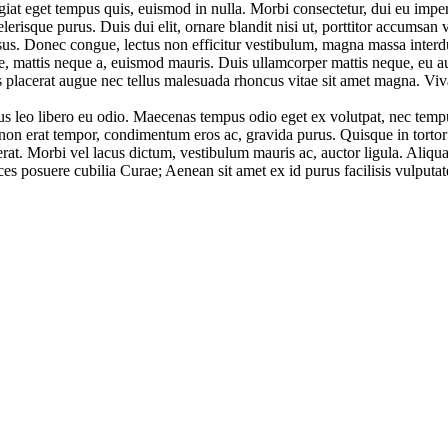
iat eget tempus quis, euismod in nulla. Morbi consectetur, dui eu imper
elerisque purus. Duis dui elit, ornare blandit nisi ut, porttitor accumsan 
isus. Donec congue, lectus non efficitur vestibulum, magna massa interdu
attis neque a, euismod mauris. Duis ullamcorper mattis neque, eu auctor 
 placerat augue nec tellus malesuada rhoncus vitae sit amet magna. Vivam
luctus leo libero eu odio. Maecenas tempus odio eget ex volutpat, nec te
non erat tempor, condimentum eros ac, gravida purus. Quisque in tortor a
at. Morbi vel lacus dictum, vestibulum mauris ac, auctor ligula. Aliqu
ices posuere cubilia Curae; Aenean sit amet ex id purus facilisis vulputat