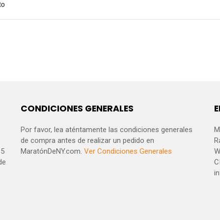
to
CONDICIONES GENERALES
E
Por favor, lea aténtamente las condiciones generales
M
de compra antes de realizar un pedido en
R
95
MaratónDeNY.com.
Ver Condiciones Generales
W
de
C
i