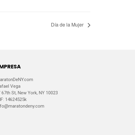
Día de la Mujer
MPRESA
aratonDeNY.com
afael Vega
 67th St, New York, NY 10023
IF: 14624525k
nfo@maratondeny.com