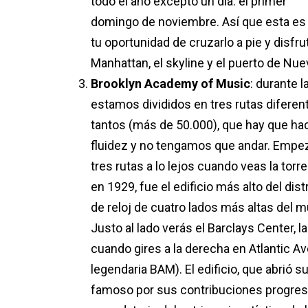
todo el año excepto un día: el primer
domingo de noviembre. Así que esta es
tu oportunidad de cruzarlo a pie y disfr
Manhattan, el skyline y el puerto de Nue
Brooklyn Academy of Music
: durante l
estamos divididos en tres rutas diferen
tantos (más de 50.000), que hay que hac
fluidez y no tengamos que andar. Empeza
tres rutas a lo lejos cuando veas la tor
en 1929, fue el edificio más alto del dis
de reloj de cuatro lados más altas del 
Justo al lado verás el Barclays Center, 
cuando gires a la derecha en Atlantic A
legendaria BAM). El edificio, que abrió 
famoso por sus contribuciones progresis